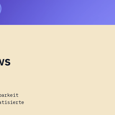
ws
barkeit
atisierte