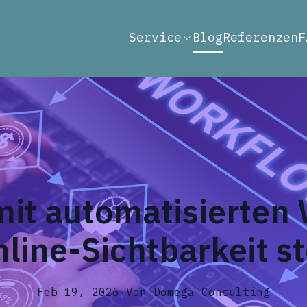
Service
Blog
Referenzen
F
it automatisierten
nline-Sichtbarkeit st
Feb 19, 2026
·
Von
Domega
Consulting