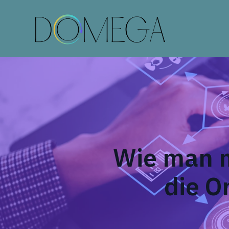
Wie man m
die O