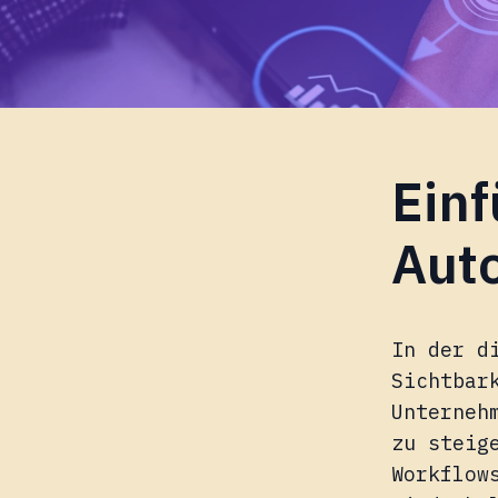
Einf
Aut
In der d
Sichtbar
Unterneh
zu steig
Workflow