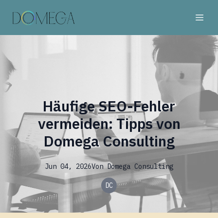
Häufige SEO-Fehler
vermeiden: Tipps von
Domega Consulting
Jun 04, 2026
Von
Domega
Consulting
DC