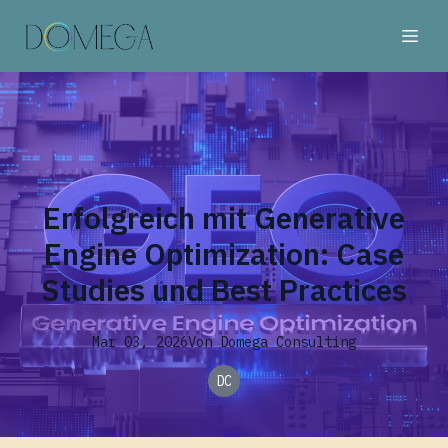
Erfolgreich mit Generative
Engine Optimization: Case
Studies und Best Practices
Mar 03, 2026
Von
Domega
Consulting
DC