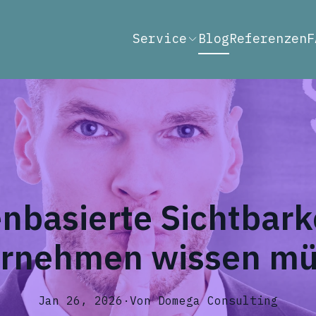
Service
Blog
Referenzen
F
enbasierte Sichtbark
rnehmen wissen m
Jan 26, 2026
·
Von
Domega
Consulting